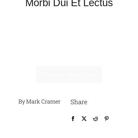
Morbi Dui Et Lectus
Categories:
Design
,
News
By Mark Cramer
Share